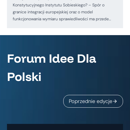
Konstytucyjnego Instytutu Sobieskiego? – Spór o
granice integracji europejskiej oraz o model
funkcjonowania wymiaru sprawiedliwości ma przede…
Forum Idee Dla
Polski
Poprzednie edycje