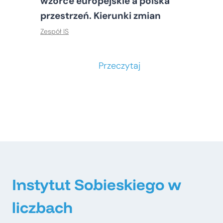
wzorce europejskie a polska
przestrzeń. Kierunki zmian
Zespół IS
S
Przeczytaj
t
o
ł
e
c
z
n
e
Instytut Sobieskiego w
–
liczbach
m
e