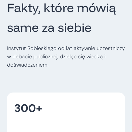
Fakty, które mówią
t
r
o
same za siebie
p
o
l
Instytut Sobieskiego od lat aktywnie uczestniczy
i
w debacie publicznej, dzieląc się wiedzą i
t
doświadczeniem.
a
l
n
e
300+
–
w
o
j