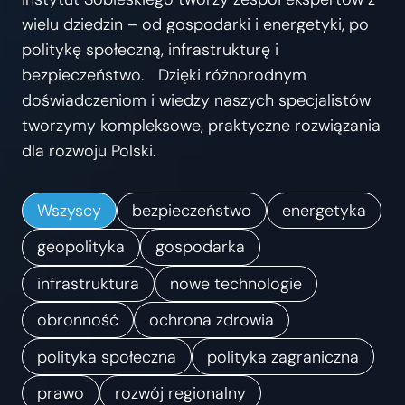
s
wielu dziedzin – od gospodarki i energetyki, po
t
politykę społeczną, infrastrukturę i
r
bezpieczeństwo. Dzięki różnorodnym
z
doświadczeniom i wiedzy naszych specjalistów
e
tworzymy kompleksowe, praktyczne rozwiązania
ń
dla rozwoju Polski.
.
K
Wszyscy
bezpieczeństwo
energetyka
i
e
geopolityka
gospodarka
r
infrastruktura
nowe technologie
u
obronność
ochrona zdrowia
n
k
polityka społeczna
polityka zagraniczna
i
prawo
rozwój regionalny
z