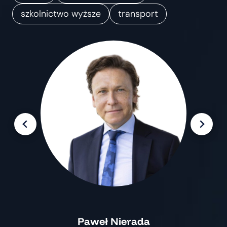
m
szkolnictwo wyższe
transport
i
a
n
Paweł Nierada