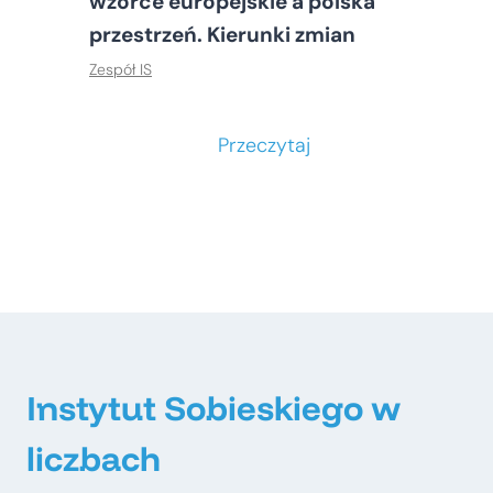
wzorce europejskie a polska
przestrzeń. Kierunki zmian
Zespół IS
S
Przeczytaj
t
o
ł
e
c
z
n
e
Instytut Sobieskiego w
–
liczbach
m
e