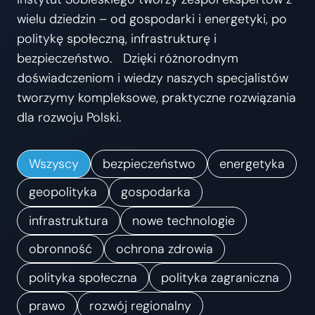
s
wielu dziedzin – od gospodarki i energetyki, po
t
politykę społeczną, infrastrukturę i
r
bezpieczeństwo. Dzięki różnorodnym
z
doświadczeniom i wiedzy naszych specjalistów
e
tworzymy kompleksowe, praktyczne rozwiązania
ń
dla rozwoju Polski.
.
K
Wszyscy
bezpieczeństwo
energetyka
i
e
geopolityka
gospodarka
r
infrastruktura
nowe technologie
u
obronność
ochrona zdrowia
n
k
polityka społeczna
polityka zagraniczna
i
prawo
rozwój regionalny
z