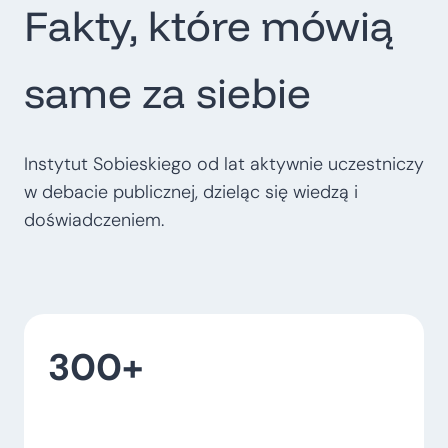
Fakty, które mówią
t
r
o
same za siebie
p
o
l
Instytut Sobieskiego od lat aktywnie uczestniczy
i
w debacie publicznej, dzieląc się wiedzą i
t
doświadczeniem.
a
l
n
e
300+
–
w
o
j