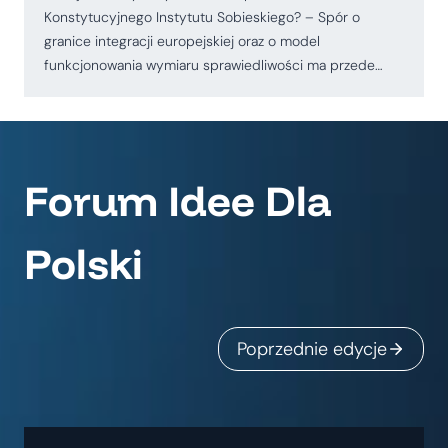
Konstytucyjnego Instytutu Sobieskiego? – Spór o
granice integracji europejskiej oraz o model
funkcjonowania wymiaru sprawiedliwości ma przede…
Forum Idee Dla
Polski
Poprzednie edycje