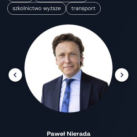
m
szkolnictwo wyższe
transport
i
a
n
Paweł Nierada