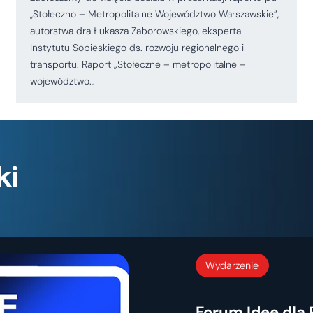
,,Stołeczno – Metropolitalne Województwo Warszawskie”,
autorstwa dra Łukasza Zaborowskiego, eksperta
Instytutu Sobieskiego ds. rozwoju regionalnego i
transportu. Raport „Stołeczne – metropolitalne –
województwo…
ki
Wydarzenie
Forum Idee dla 