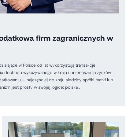
podatkowa firm zagranicznych w
iałające w Polsce od lat wykorzystują transakcje
a dochodu wykazywanego w kraju i przenoszenia zysków
atkowaniu — najczęściej do kraju siedziby spółki matki lub
izm jest prosty w swojej logice: polska…