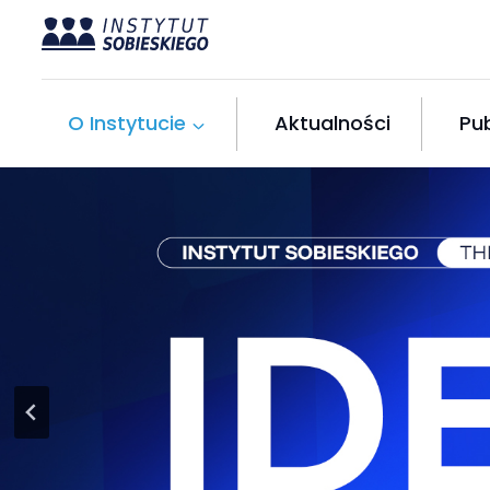
Przejdź
do
treści
O Instytucie
Aktualności
Pub