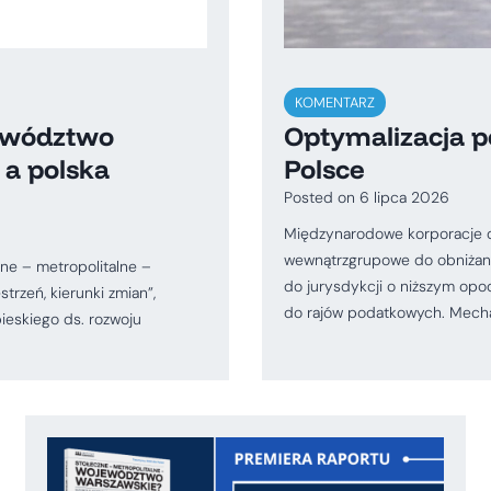
KOMENTARZ
jewództwo
Optymalizacja 
 a polska
Polsce
Posted on
6 lipca 2026
Międzynarodowe korporacje dz
wewnątrzgrupowe do obniżani
zne – metropolitalne –
do jurysdykcji o niższym opod
rzeń, kierunki zmian”,
do rajów podatkowych. Mechan
ieskiego ds. rozwoju