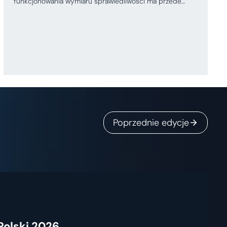
funkcjonowania wymiaru sprawiedliwości ma przede…
Poprzednie edycje
Polski 2026