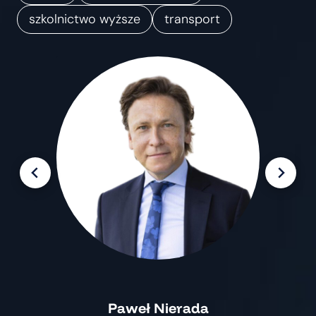
m
szkolnictwo wyższe
transport
i
a
n
Paweł Nierada