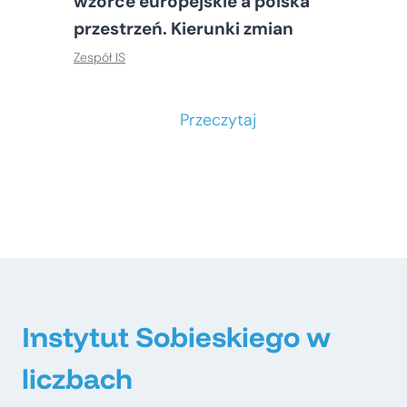
wzorce europejskie a polska
przestrzeń. Kierunki zmian
Zespół IS
S
Przeczytaj
t
o
ł
e
c
z
n
e
Instytut Sobieskiego w
–
liczbach
m
e