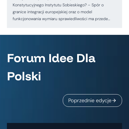
Konstytucyjnego Instytutu Sobieskiego? – Spór o
granice integracji europejskiej oraz o model
funkcjonowania wymiaru sprawiedliwości ma przede…
Forum Idee Dla
Polski
Poprzednie edycje