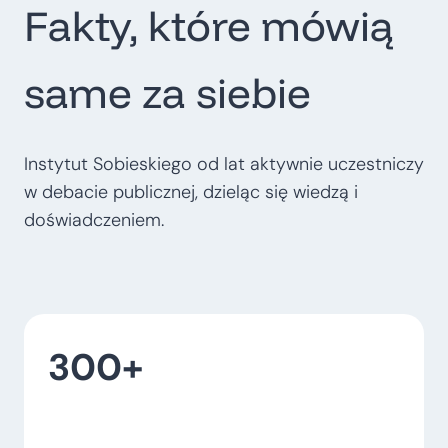
Fakty, które mówią
t
r
o
same za siebie
p
o
l
Instytut Sobieskiego od lat aktywnie uczestniczy
i
w debacie publicznej, dzieląc się wiedzą i
t
doświadczeniem.
a
l
n
e
300+
–
w
o
j