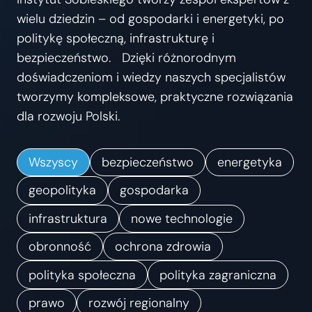
s
wielu dziedzin – od gospodarki i energetyki, po
t
politykę społeczną, infrastrukturę i
r
bezpieczeństwo. Dzięki różnorodnym
z
doświadczeniom i wiedzy naszych specjalistów
e
tworzymy kompleksowe, praktyczne rozwiązania
ń
dla rozwoju Polski.
.
K
Wszyscy
bezpieczeństwo
energetyka
i
e
geopolityka
gospodarka
r
infrastruktura
nowe technologie
u
obronność
ochrona zdrowia
n
k
polityka społeczna
polityka zagraniczna
i
prawo
rozwój regionalny
z