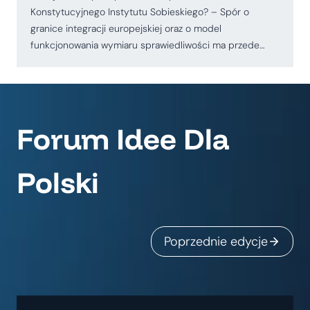
Konstytucyjnego Instytutu Sobieskiego? – Spór o
granice integracji europejskiej oraz o model
funkcjonowania wymiaru sprawiedliwości ma przede…
Forum Idee Dla
Polski
Poprzednie edycje