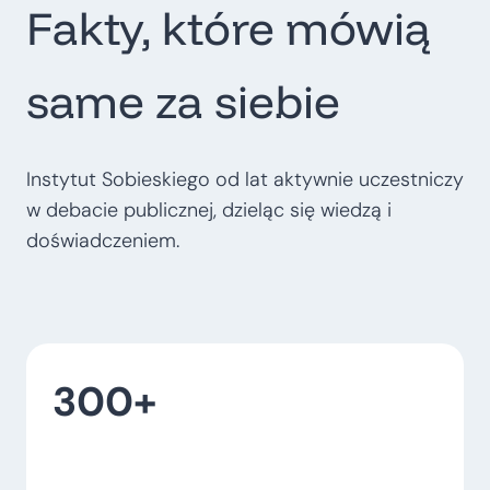
Fakty, które mówią
t
r
o
same za siebie
p
o
l
Instytut Sobieskiego od lat aktywnie uczestniczy
i
w debacie publicznej, dzieląc się wiedzą i
t
doświadczeniem.
a
l
n
e
300+
–
w
o
j