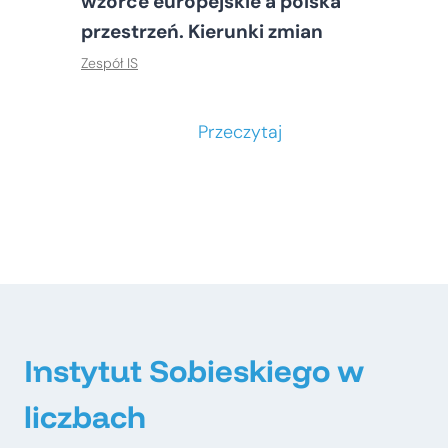
wzorce europejskie a polska
przestrzeń. Kierunki zmian
Zespół IS
S
Przeczytaj
t
o
ł
e
c
z
n
e
Instytut Sobieskiego w
–
liczbach
m
e