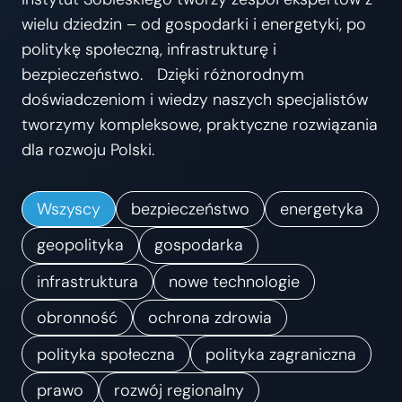
s
wielu dziedzin – od gospodarki i energetyki, po
t
politykę społeczną, infrastrukturę i
r
bezpieczeństwo. Dzięki różnorodnym
z
doświadczeniom i wiedzy naszych specjalistów
e
tworzymy kompleksowe, praktyczne rozwiązania
ń
dla rozwoju Polski.
.
K
Wszyscy
bezpieczeństwo
energetyka
i
e
geopolityka
gospodarka
r
infrastruktura
nowe technologie
u
obronność
ochrona zdrowia
n
k
polityka społeczna
polityka zagraniczna
i
prawo
rozwój regionalny
z