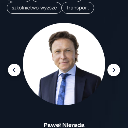
m
szkolnictwo wyższe
transport
i
a
n
Paweł Nierada